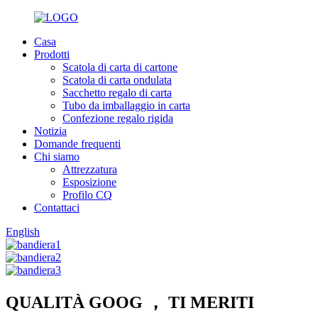
Casa
Prodotti
Scatola di carta di cartone
Scatola di carta ondulata
Sacchetto regalo di carta
Tubo da imballaggio in carta
Confezione regalo rigida
Notizia
Domande frequenti
Chi siamo
Attrezzatura
Esposizione
Profilo CQ
Contattaci
English
QUALITÀ GOOG ， TI MERITI